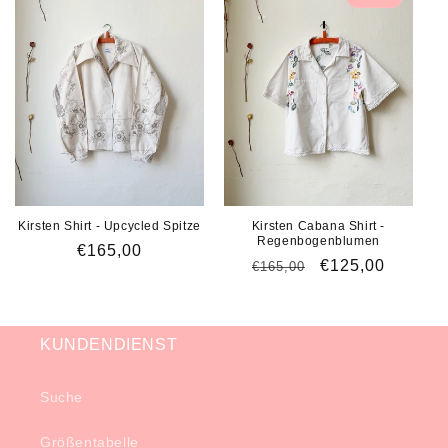
Kirsten Shirt - Upcycled Spitze
Kirsten Cabana Shirt -
Regenbogenblumen
Normaler
€165,00
Normaler
Verkaufspreis
€125,00
€165,00
Preis
Preis
KUNDENDIENST
Suche
Größentabelle