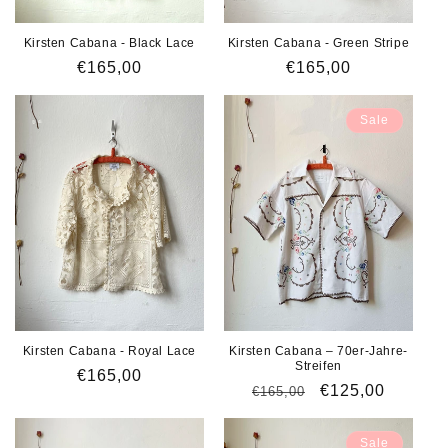
e
:
Kirsten Cabana - Black Lace
Kirsten Cabana - Green Stripe
Normaler
€165,00
Normaler
€165,00
Preis
Preis
Sale
Kirsten Cabana - Royal Lace
Kirsten Cabana – 70er-Jahre-
Streifen
Normaler
€165,00
Normaler
Verkaufspreis
€125,00
€165,00
Preis
Preis
Sale