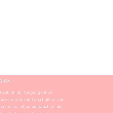
SION
Textilien der Vergangenheit
tücke der Zukunft erschaffen. Den
fen neues Leben einhauchen, um