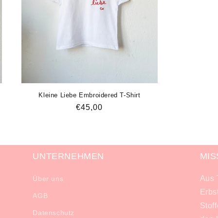
Kleine Liebe Embroidered T-Shirt
Normaler
€45,00
Preis
UNTERNEHMEN
MIS
Aus 
Über uns
Erbs
AGB
Stof
Datenschutz