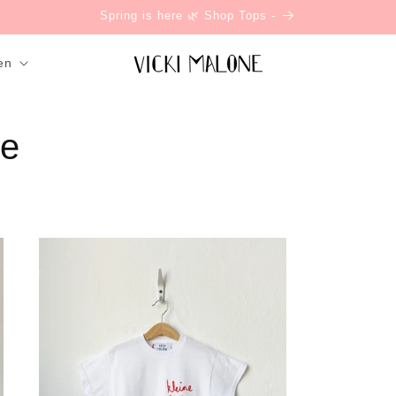
Spring is here 🌿 Shop Tops -
en
ee