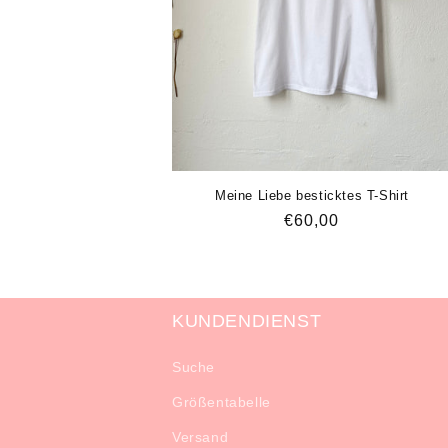
r
i
e
:
Meine Liebe besticktes T-Shirt
Normaler
€60,00
Preis
KUNDENDIENST
Suche
Größentabelle
Versand